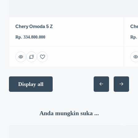
Chery Omoda 5 Z
Che
Rp. 334.800.000
Rp.
Display all
Anda mungkin suka ...