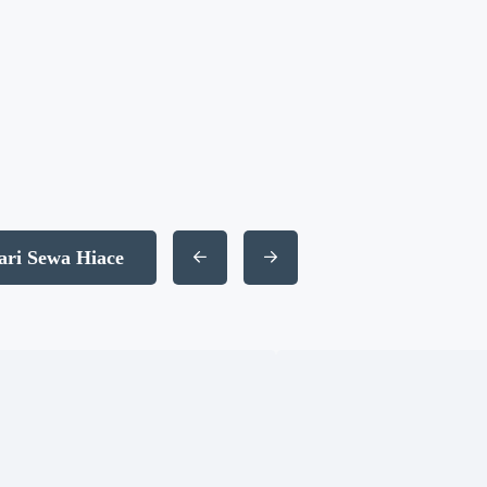
Subaru Forester S-EyeSight
00
Rp. 659.500.000
ari Sewa Hiace