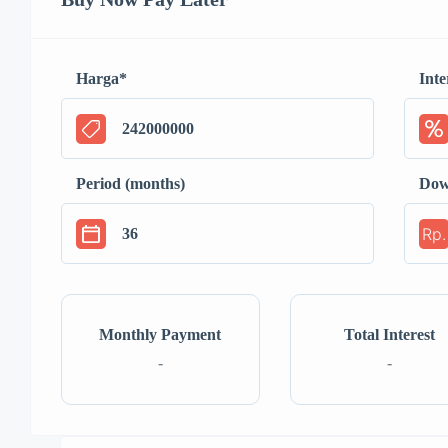
Harga
*
Inte
Period (months)
Dow
Rp.
Monthly Payment
Total Interest
-
-