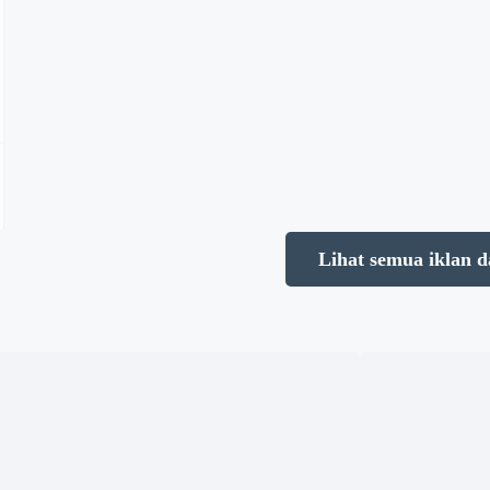
nworth T680
Volvo 7900e
 3.062.894.750
Rp. 14.940.950.0
Lihat semua iklan d