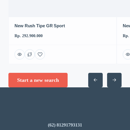
New Rush Tipe GR Sport
New
Rp. 292.900.000
Rp.
Start a new search
(62) 81291793131