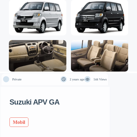
Private
2 years ago
544 Views
Suzuki APV GA
Mobil