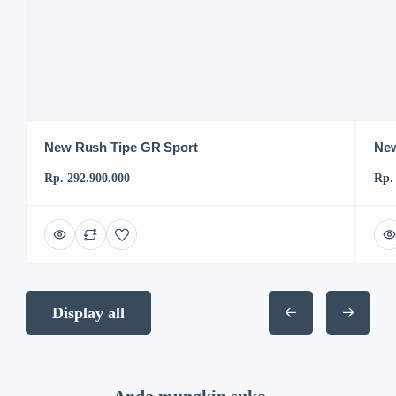
New Rush Tipe GR Sport
New
Rp. 292.900.000
Rp.
Display all
Anda mungkin suka ...