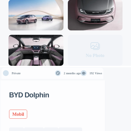
No Photo
Private
2 months ago
192 Views
BYD Dolphin
Mobil