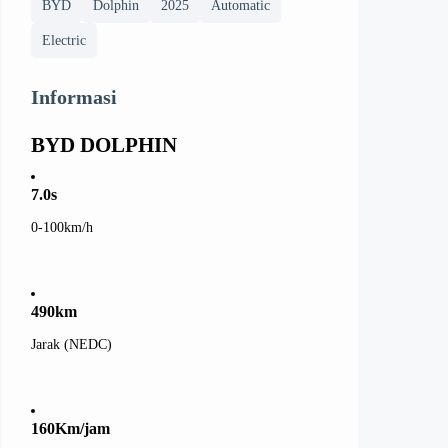
BYD
Dolphin
2025
Automatic
Electric
Informasi
BYD DOLPHIN
7.0
s
0-100km/h
490
km
Jarak (NEDC)
160
Km/jam