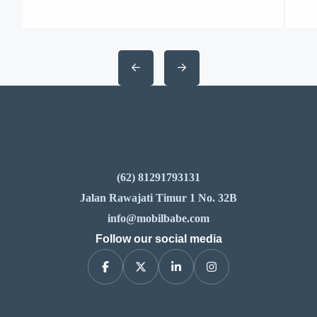
SUV Honda Raih Predikat Tertinggi
untuk Loyalitas Merek dari J.D. Power
Amerika Serikat – Honda meraih
penghargaan sebagai merek dengan
loyalitas tertinggi untuk produk-produk
SUV dari J.D. Power dalam studi tahun
2024 di Amerika Serikat. Penghargaan
ini didasarkan pada performa […]
(62) 81291793131
Jalan Rawajati Timur 1 No. 32B
info@mobilbabe.com
Follow our social media