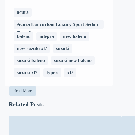
acura
Acura Luncurkan Luxury Sport Sedan
Type S
baleno
integra
new baleno
new suzuki xl7
suzuki
suzuki baleno
suzuki new baleno
suzuki xl7
type s
xl7
Read More
Related Posts