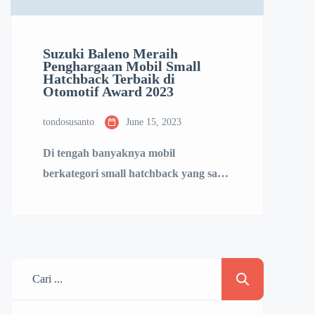
Suzuki Baleno Meraih
Penghargaan Mobil Small
Hatchback Terbaik di
Otomotif Award 2023
tondosusanto
June 15, 2023
Di tengah banyaknya mobil
berkategori small hatchback yang saat
ini dipasarkan di Indonesia, Baleno
berhasil mengungguli faktor penilaian
dan meraih gelar yang terbaik di
kelasnya. Penghargaan ‘Best Small
Hatchback’ tersebut diraih Baleno
pada ajang Otomotif Award 2023 yang