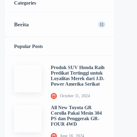
diselenggarakan oleh Tabloid Otomotif
Categories
pada Senin (27/03) lalu Studio 1
Kompas TV. PT Suzuki Indomobil
Berita
11
Sales menghadirkan […]
Popular Posts
Produk SUV Honda Raih
Predikat Tertinggi untuk
Loyalitas Merek dari J.D.
Power Amerika Serikat
October 11, 2024
All New Toyota GR
Corolla Pakai Mesin 304
PS dan Penggerak GR-
FOUR 4WD
June 16, 2024